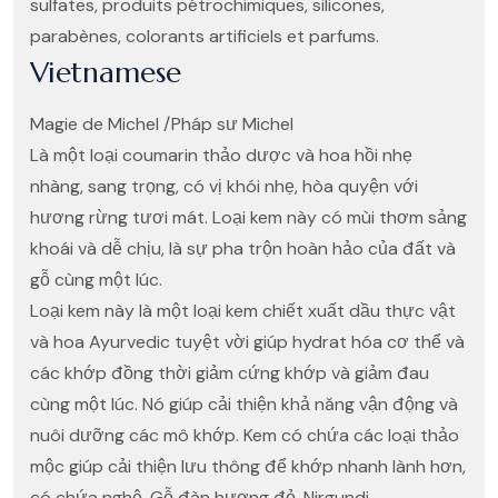
sulfates, produits pétrochimiques, silicones,
parabènes, colorants artificiels et parfums.
Vietnamese
Magie de Michel /Pháp sư Michel
Là một loại coumarin thảo dược và hoa hồi nhẹ
nhàng, sang trọng, có vị khói nhẹ, hòa quyện với
hương rừng tươi mát. Loại kem này có mùi thơm sảng
khoái và dễ chịu, là sự pha trộn hoàn hảo của đất và
gỗ cùng một lúc.
Loại kem này là một loại kem chiết xuất dầu thực vật
và hoa Ayurvedic tuyệt vời giúp hydrat hóa cơ thể và
các khớp đồng thời giảm cứng khớp và giảm đau
cùng một lúc. Nó giúp cải thiện khả năng vận động và
nuôi dưỡng các mô khớp. Kem có chứa các loại thảo
mộc giúp cải thiện lưu thông để khớp nhanh lành hơn,
có chứa nghệ, Gỗ đàn hương đỏ, Nirgundi,