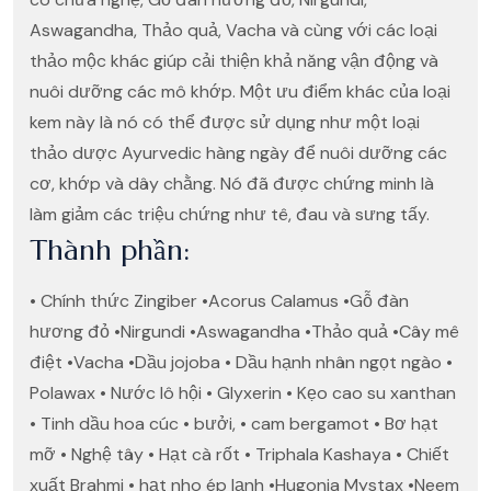
Aswagandha, Thảo quả, Vacha và cùng với các loại
thảo mộc khác giúp cải thiện khả năng vận động và
nuôi dưỡng các mô khớp. Một ưu điểm khác của loại
kem này là nó có thể được sử dụng như một loại
thảo dược Ayurvedic hàng ngày để nuôi dưỡng các
cơ, khớp và dây chằng. Nó đã được chứng minh là
làm giảm các triệu chứng như tê, đau và sưng tấy.
Thành phần:
• Chính thức Zingiber •Acorus Calamus •Gỗ đàn
hương đỏ •Nirgundi •Aswagandha •Thảo quả •Cây mê
điệt •Vacha •Dầu jojoba • Dầu hạnh nhân ngọt ngào •
Polawax • Nước lô hội • Glyxerin • Kẹo cao su xanthan
• Tinh dầu hoa cúc • bưởi, • cam bergamot • Bơ hạt
mỡ • Nghệ tây • Hạt cà rốt • Triphala Kashaya • Chiết
xuất Brahmi • hạt nho ép lạnh •Hugonia Mystax •Neem